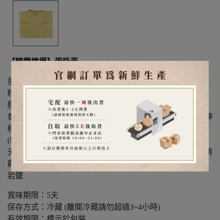
【糖霜檸檬】蛋奶素
蛋、奶油、麵粉、砂糖、牛乳、檸檬丁(烤Q丁粉(葡萄糖、
羥丙基磷酸二澱粉、蒟蒻粉、結蘭膠、刺槐豆膠、鹿角菜
膠、乳酸鈣、檸檬酸鈉、氯化鉀、蔗糖素)、檸檬酸、檸檬
香料、果糖、水、β-胡蘿蔔素、檸檬汁(水、檸檬酸、糖、檸
檬、DL蘋果酸、香料、己二烯酸鉀(防腐劑))、杏桃果膠
(糖、水、葡萄糖漿、果膠、檸檬酸、防腐劑(己二烯酸鉀)、
天然香料(杏桃))、卡士達預拌粉(乙醯化己二酸二澱粉、β-胡
蘿蔔素、核黃素(維他命B2)、香料(香草))、蜂蜜、檸檬皮、
岩鹽
賞味期限：5天
保存方式：冷藏 (離開冷藏請勿超過3~4小時)
有效期限：標示於包裝