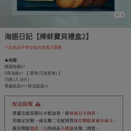
1
/
4
海語日記【棒蚌寶貝禮盒2】
※此商品不參加每月會員日優惠
★內容:
糖霜檸檬x1
5兩油飯x1 【 葷食(可換素食) 】
巧酥2入 (8片)
專屬紙袋x1+新油飯盒x1