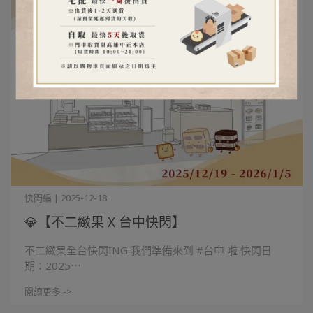
快閃編 | 2025-12-18
💎【不二緻果 X 台中快閃】
不二緻果全台快閃ING 我們準備來到 #台中 啦 快閃日
期：2025⋯
閱讀更多 ->