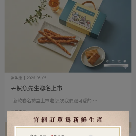
鯊魚編 | 2026-05-05
🦈鯊魚先生聯名上市
新款聯名禮盒上市啦 這次我們跟可愛的 ⋯
閱讀更多 ->