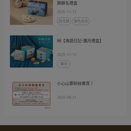
酥聯名禮盒
2025-11-17
桂花酥
聯名合作
🆕【海語日記-彌月禮盒】
2025-11-10
彌月
小心山寨粉絲專頁！
2023-08-31