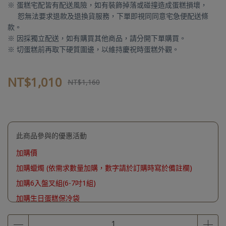
※ 蛋糕宅配皆有配送風險，如有裝飾掉落或碰撞造成蛋糕損壞，
恕無法要求退款及退換貨服務，下單即視同同意宅急便配送條
款。
※ 因採獨立配送，如有購買其他商品，請分開下單購買。
※ 切蛋糕前再取下硬質圍邊，以維持慶祝時蛋糕外觀。
NT$1,010
NT$1,160
此商品參與的優惠活動
加購價
加購蠟燭 (依需求數量加購，數字請於訂購時寫於備註欄)
加購6入盤叉組(6-7吋1組)
加購生日蛋糕保冷袋