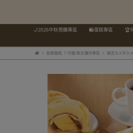
🌙2026中秋預購專區
🛍️蛋糕專區
🏆
長條蛋糕
,
🎈守護/新生彌月專區
麻吉ㄉㄨㄞㄉ