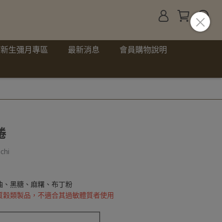
護/新生彌月專區
最新消息
會員購物說明
捲
chi
油、黑糖、麻糬、布丁粉
質穀類製品，不適合其過敏體質者使用