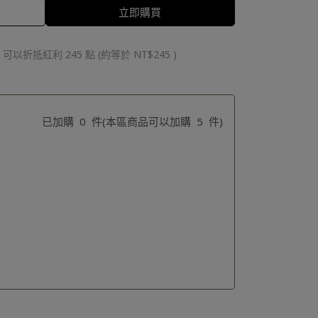
立即購買
 」可以折抵紅利
245
點 (約等於
NT$245
)
已加購
0
件
(本區商品可以加購
5
件)