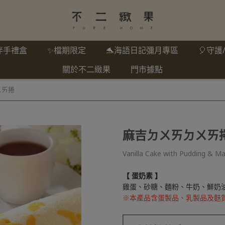
伴手禮盒
✨檔期限定
🐬海語日記彌月專區
🎈守
關於不二緻果
門市據點
ㄨㄞ捲
麻吉ㄉㄨㄞㄉㄨㄞ
Vanilla Cake with Pudding & Ma
【 蛋奶素 】
雞蛋、砂糖、麵粉、牛奶、鮮奶
※本產品含蛋製品、乳製品及麩