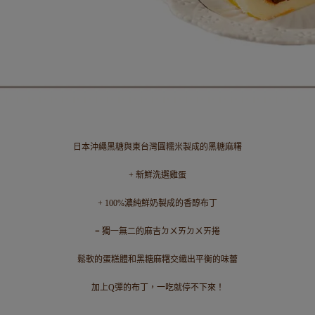
日本沖繩黑糖與東台灣圓糯米製成的黑糖麻糬
+ 新鮮洗選雞蛋
+ 100%濃純鮮奶製成的香醇布丁
= 獨一無二的麻吉ㄉㄨㄞㄉㄨㄞ捲
鬆軟的蛋糕體和黑糖麻糬交織出平衡的味蕾
加上Q彈的布丁，一吃就停不下來！